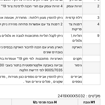
2
זוויות עומק
4 זוויות עומק עם חורי הכנה לדפינת ציוד 19"
3
דלת קדמית
ניתן להזמין מגוון דלתות : מחוררת, אטומה א
4
דפנות צד
2 דפנות צד עם אפשרות פתיחה מהירה ניתן להוסיף אופציה לנעילה פנימית
פריקות
9
רגליות \
ניתן לקבל רגליות מתכווננות לגובה או גלגלים 
גלגלים
הארקה
הארון מגיע עם הכנה לחיבור הארקה בבסיס נית
בגבהים שונים
תקנים
הארוניות מתוכננות לפי תקן 19" ועומדות בתקן ROHS ובתקן ISO
גימור
9005/7035 לפי דרישת הלקוח
אביזרים
ניתן להזמין אביזרים נוספים כגון מגירות , מד
נוספים
שקעים , פנלים עיוורים ועוד .
מק"טים : 2419XXXX5032
H1
גובה
H
גובה פנימי ב
U