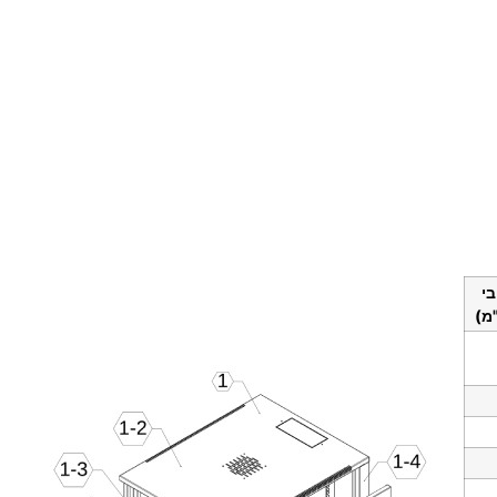
בי
מ)